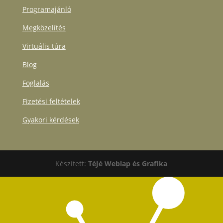
Programajánló
Megközelítés
Virtuális túra
Blog
Foglalás
Fizetési feltételek
Gyakori kérdések
Készített:
TéJé Weblap és Grafika