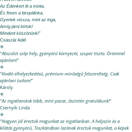
Az Édenkert itt a minta,
És finom a birspálinka.
Gyertek vissza, mint az inga,
Amíg járni bírtok!
Mindent köszönünk!
"
Császár Adél
❈
"
Abszolút szép hely, gyönyörű környezet, szuper tiszta. Örömmel
ajánlom
!"
❈
"
Kiváló elhelyezkedésű, prémium minőségű felszereltség. Csak
ajánlani tudom!
"
Károly
❈
"
Az ingatlanotok több, mint pazar, őszintén gratulálunk!
"
Csernyik Linda
❈
"
Nagyon jól éreztük magunkat az ingatlanban. A helyszín és a
kilátás gyönyörű, Toszkánában lazának éreztük magunkat, a képek