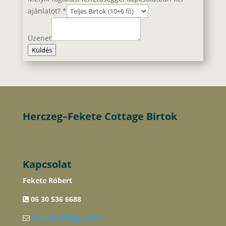
ajánlatot?
*
Üzenet
Küldés
Herczeg–Fekete Cottage Birtok
Kapcsolat
Fekete Róbert
06 30 536 6688
hello@cottage.co.hu