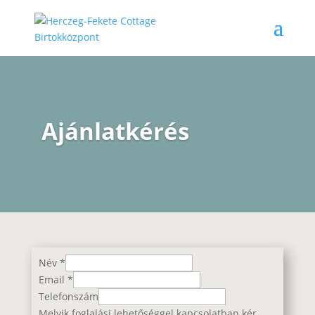
Ajánlatkérés
Név
*
Email
*
Telefonszám
Melyik foglalási lehetőséggel kapcsolatban kér