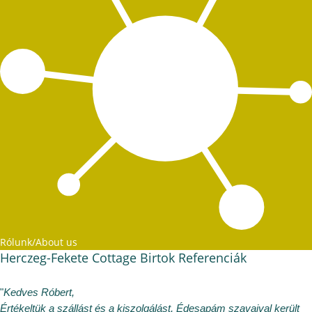
Rólunk/About us
Herczeg-Fekete Cottage Birtok Referenciák
"
Kedves Róbert,
Értékeltük a szállást és a kiszolgálást, Édesapám szavaival került