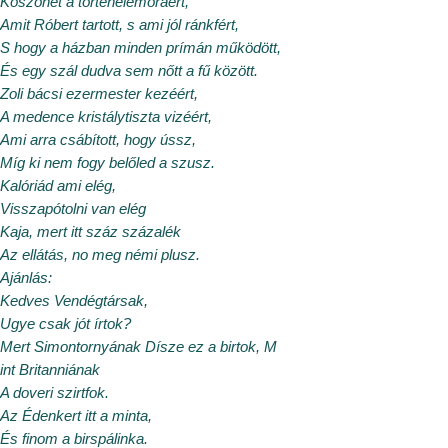
Köszönet a történelemóráért,
Amit Róbert tartott, s ami jól ránkfért,
S hogy a házban minden prímán működött,
És egy szál dudva sem nőtt a fű között.
Zoli bácsi ezermester kezéért,
A medence kristálytiszta vizéért,
Ami arra csábított, hogy ússz,
Míg ki nem fogy belőled a szusz.
Kalóriád ami elég,
Visszapótolni van elég
Kaja, mert itt száz százalék
Az ellátás, no meg némi plusz.
Ajánlás:
Kedves Vendégtársak,
Ugye csak jót írtok?
Mert Simontornyának Dísze ez a birtok, M
int Britanniának
A doveri szirtfok.
Az Édenkert itt a minta,
És finom a birspálinka.