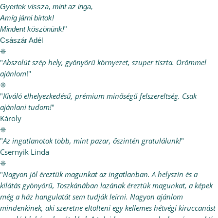
Gyertek vissza, mint az inga,
Amíg járni bírtok!
Mindent köszönünk!
"
Császár Adél
❈
"
Abszolút szép hely, gyönyörű környezet, szuper tiszta. Örömmel
ajánlom
!"
❈
"
Kiváló elhelyezkedésű, prémium minőségű felszereltség. Csak
ajánlani tudom!
"
Károly
❈
"
Az ingatlanotok több, mint pazar, őszintén gratulálunk!
"
Csernyik Linda
❈
"
Nagyon jól éreztük magunkat az ingatlanban. A helyszín és a
kilátás gyönyörű, Toszkánában lazának éreztük magunkat, a képek
még a ház hangulatát sem tudják leírni. Nagyon ajánlom
mindenkinek, aki szeretne eltölteni egy kellemes hétvégi kiruccanást