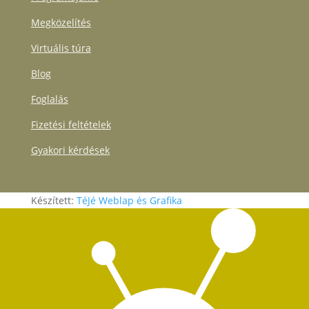
Megközelítés
Virtuális túra
Blog
Foglalás
Fizetési feltételek
Gyakori kérdések
Készített:
TéJé Weblap és Grafika