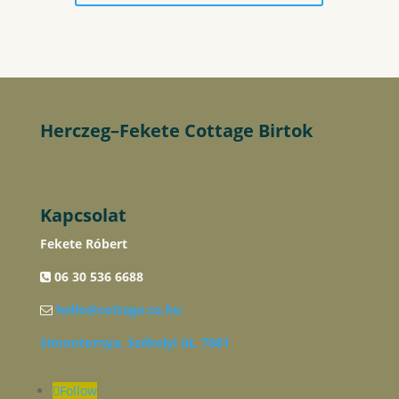
Herczeg–Fekete Cottage Birtok
Kapcsolat
Fekete Róbert
06 30 536 6688
hello@cottage.co.hu
Simontornya, Székelyi út, 7081
Follow